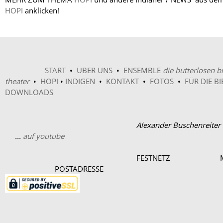
HOPI
anklicken!
START
•
ÜBER UNS
•
ENSEMBLE
die butterlosen b
theater
•
HOPI
•
INDIGEN
•
KONTAKT
•
FOTOS
•
FÜR DIE BI
DOWNLOADS
Alexander Buschenre
...
auf youtube
FESTNETZ 
POSTADRESS