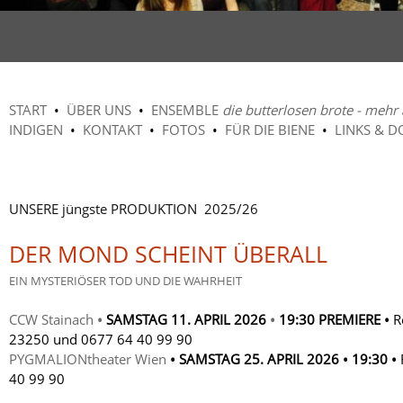
START
•
ÜBER UNS
•
ENSEMBLE
die butterlosen brote - mehr 
INDIGEN
•
KONTAKT
•
FOTOS
•
FÜR DIE BIENE
•
LINKS & 
UNSERE jüngste PRODUKTION 2025/26
DER MOND SCHEINT ÜBERALL
EIN MYSTERIÖSER TOD UND DIE WAHRHEIT
CCW Stainach
•
SAMSTAG 11. APRIL 2026
•
19:30 PREMIERE •
R
23250 und 0677 64 40 99 90
PYGMALIONtheater
Wien
• SAMSTAG 25. APRIL 2026 • 19:30 •
40 99 90