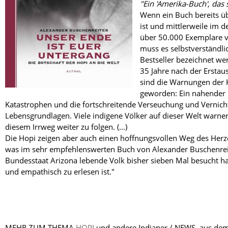
"Ein 'Amerika-Buch', das
Wenn ein Buch bereits ü
ist und mittlerweile im
über 50.000 Exemplare v
muss es selbstverständli
Bestseller bezeichnet werd
35 Jahre nach der Erstau
sind die Warnungen der H
geworden: Ein nahender 
Katastrophen und die fortschreitende Verseuchung und Vernich
Lebensgrundlagen. Viele indigene Völker auf dieser Welt warnen
diesem Irrweg weiter zu folgen. (...)
Die Hopi zeigen aber auch einen hoffnungsvollen Weg des Herz
was im sehr empfehlenswerten Buch von Alexander Buschenreit
Bundesstaat Arizona lebende Volk bisher sieben Mal besucht ha
und empathisch zu erlesen ist."
MEHR ZUM THEMA
HOPI
und andere Indianer / NEWS aus dem